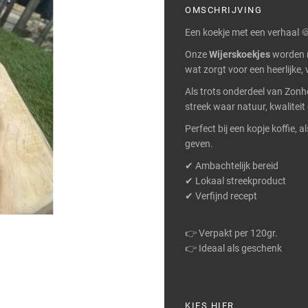
OMSCHRIJVING
Een koekje met een verhaal 
Onze
Wijerskoekjes
worden m
wat zorgt voor een heerlijke, 
Als trots onderdeel van Zonh
streek waar natuur, kwalit
Perfect bij een kopje koffie,
geven.
✔ Ambachtelijk bereid
✔ Lokaal streekproduct
✔ Verfijnd recept
👉 Verpakt per 120gr.
👉 Ideaal als geschenk
KIES HIER