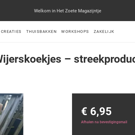
Welkom in Het Zoete Magazijntje
 CREATIES
THUISBAKKEN
WORKSHOPS
ZAKELIJK
ijerskoekjes – streekprodu
€ 6,95
Afhalen na bevestigingsmail