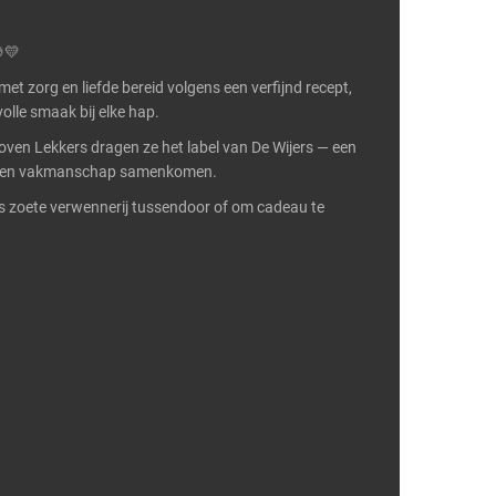
💛
et zorg en liefde bereid volgens een verfijnd recept,
volle smaak bij elke hap.
oven Lekkers dragen ze het label van De Wijers — een
eit en vakmanschap samenkomen.
 als zoete verwennerij tussendoor of om cadeau te