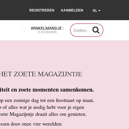
REGISTREREN
AANMELDEN
NL
WINKELMANDJE :
0 producten
HET ZOETE MAGAZIJ
NTJE
iteit en zoete momenten samenkomen.
op een zonnige dag tot een feesttaart op maat,
 of alles wat je nodig hebt voor je eigen
ete Magazijntje draait alles om genieten.
assen door onze vier werelden: