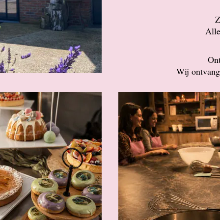
Z
Alle
Ont
Wij ontvang