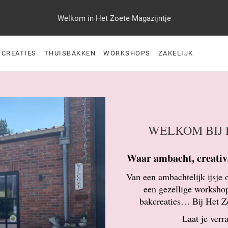
Welkom in Het Zoete Magazijntje
 CREATIES
THUISBAKKEN
WORKSHOPS
ZAKELIJK
WELKOM BIJ 
Waar ambacht, creativ
Van een ambachtelijk ijsje 
een gezellige workshop
bakcreaties… Bij Het Zo
Laat je verr