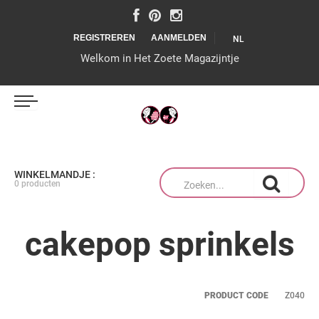
REGISTREREN
AANMELDEN
NL
Welkom in Het Zoete Magazijntje
IJSSALON
WINKELMANDJE :
0 producten
ZOETE CREATIES
cakepop sprinkels
THUISBAKKEN
PRODUCT CODE
Z040