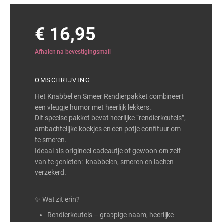
€ 16,95
Afhalen na bevestigingsmail
OMSCHRIJVING
Het Knabbel en Smeer Rendierpakket combineert
een vleugje humor met heerlijk lekkers.
Dit speelse pakket bevat heerlijke “rendierkeutels”,
ambachtelijke koekjes en een potje confituur om
te smeren.
Ideaal als origineel cadeautje of gewoon om zelf
van te genieten: knabbelen, smeren en lachen
verzekerd.
✨ Wat zit erin?
Rendierkeutels – grappige naam, heerlijke