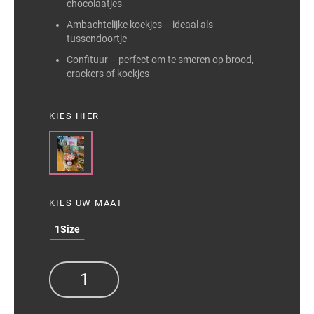
chocolaatjes
Ambachtelijke koekjes – ideaal als
tussendoortje
Confituur – perfect om te smeren op brood,
crackers of koekjes
KIES HIER
KIES UW MAAT
1Size