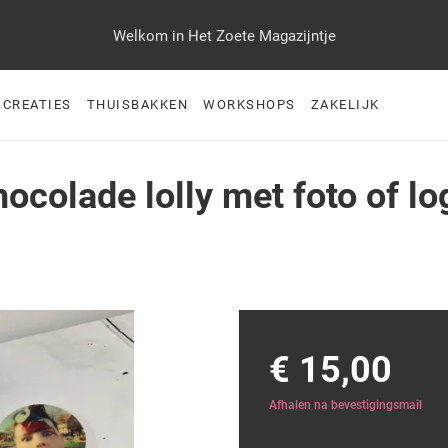
Welkom in Het Zoete Magazijntje
 CREATIES
THUISBAKKEN
WORKSHOPS
ZAKELIJK
hocolade lolly met foto of lo
€ 15,00
Afhalen na bevestigingsmail