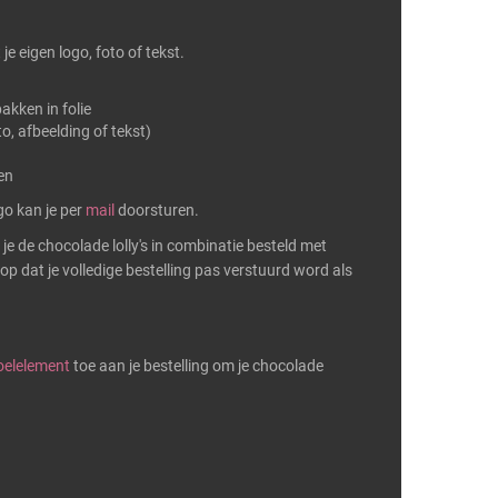
je eigen logo, foto of tekst.
akken in folie
o, afbeelding of tekst)
en
go kan je per
mail
doorsturen.
je de chocolade lolly's in combinatie besteld met
p dat je volledige bestelling pas verstuurd word als
oelelement
toe aan je bestelling om je chocolade