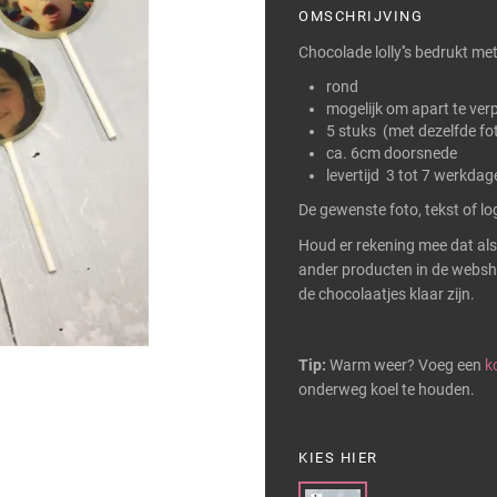
OMSCHRIJVING
Chocolade lolly''s bedrukt met 
rond
mogelijk om apart te verp
5 stuks (met dezelfde fot
ca. 6cm doorsnede
levertijd 3 tot 7 werkdag
De gewenste foto, tekst of lo
Houd er rekening mee dat als 
ander producten in de websho
de chocolaatjes klaar zijn.
Tip:
Warm weer? Voeg een
k
onderweg koel te houden.
KIES HIER