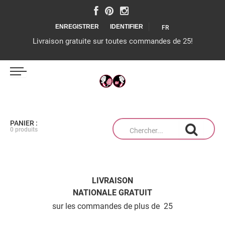
ENREGISTRER
IDENTIFIER
FR
Livraison gratuite sur toutes commandes de 25!
IJS MAGAZIJN
PANIER :
0 produits
TAARTEN OP MAAT
LIVRAISON
NATIONALE GRATUIT
PRODUCTEN
sur les commandes de plus de  25